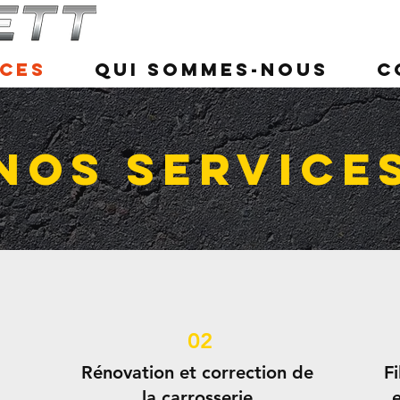
ices
Qui sommes-nous
C
Nos service
02
Rénovation et correction de
Fi
la carrosserie