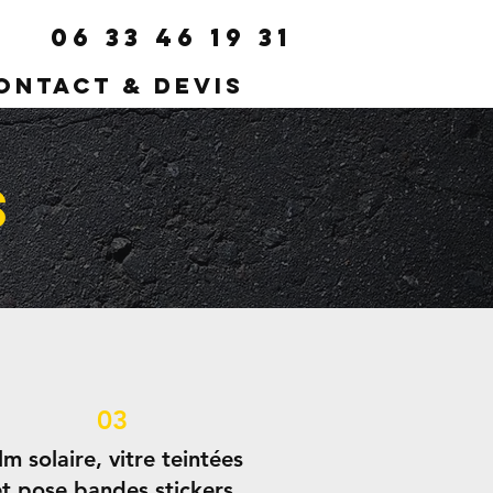
06 33 46 19 31
ontact & Devis
s
03
lm solaire, vitre teintées
et pose bandes stickers